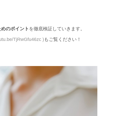
ためのポイント
を徹底検証していきます。
/TjRwGfu46zc )
もご覧ください！