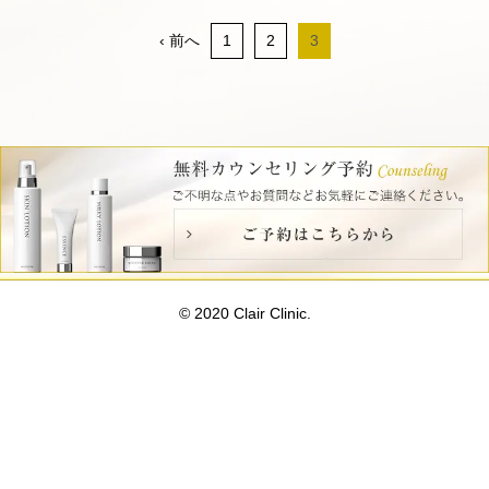
‹ 前へ
1
2
3
© 2020 Clair Clinic.